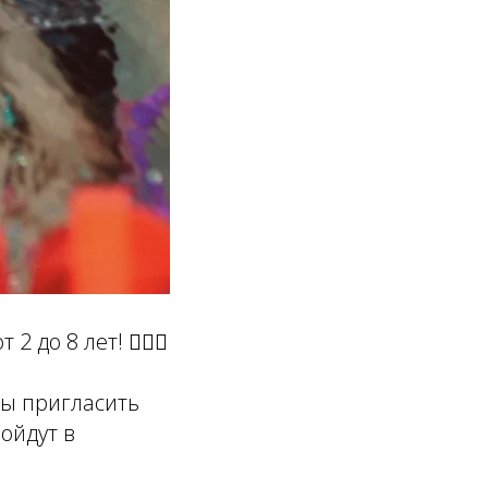
до 8 лет! 🏊‍♂️🎅
ы пригласить
ойдут в