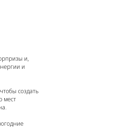
юрпризы и,
энергии и
чтобы создать
о мест
на.
вогодние