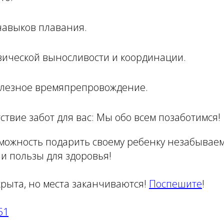
навыков плавания.
изической выносливости и координации.
полезное времяпрепровождение.
тствие забот для вас: Мы обо всем позаботимся!
озможность подарить своему ребенку незабывае
и пользы для здоровья!
крыта, но места заканчиваются!
Поспешите
!
51