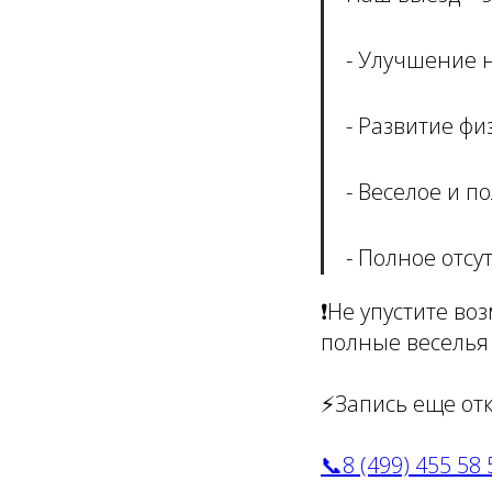
- Улучшение 
- Развитие ф
- Веселое и 
- Полное отсу
❗️Не упустите в
полные веселья 
⚡️Запись еще от
📞8 (499) 455 58 