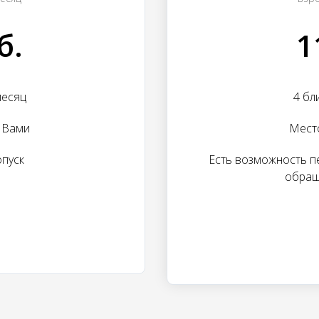
б.
1
месяц
4 бл
 Вами
Мест
опуск
Есть возможность п
обращ