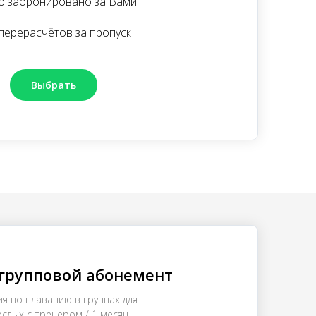
о забронировано за Вами
перерасчётов за пропуск
Выбрать
групповой абонемент
ия по плаванию в группах для
слых с тренером / 1 месяц