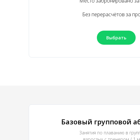
Место забронировано за
Без перерасчётов за пр
Выбрать
Базовый групповой а
Занятия по плаванию в групп
взрослых с тренером / 1 