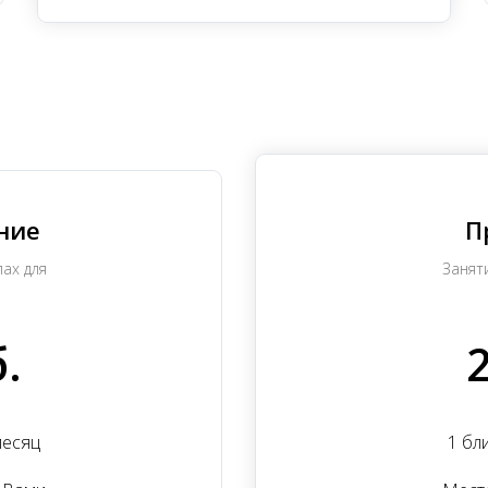
ние
П
ах для
Занят
.
месяц
1 бл