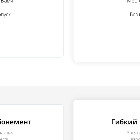
 Вами
Мест
опуск
Без 
бонемент
Гибкий 
ах для
Занят
месяц
взро