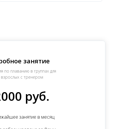
робное занятие
ия по плаванию в группах для
взрослых с тренером
2000 руб.
ижайшее занятие в месяц