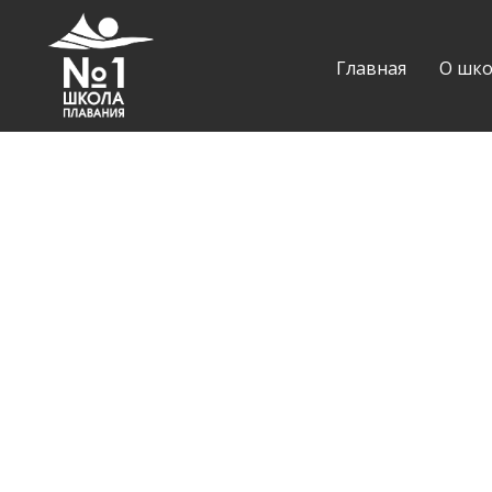
Главная
О шко