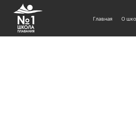
Главная
О шко