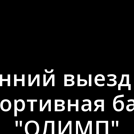
нний выезд
ортивная б
"ОЛИМП"