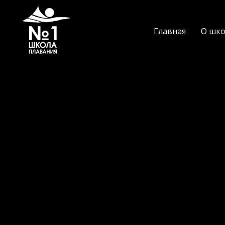
Главная
О шко