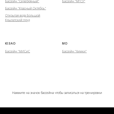
Бассейн "Серебряный"
Бассейн "МГСУ"
Бассейн "Красный Октябрь"
Открытая вода Большой
Крылатский пруд
ЮЗАО
МО
Бассейн "МИСиС
Бассейн "Химки"
Нажмите на значок бассейна чтобы записаться на тренировки