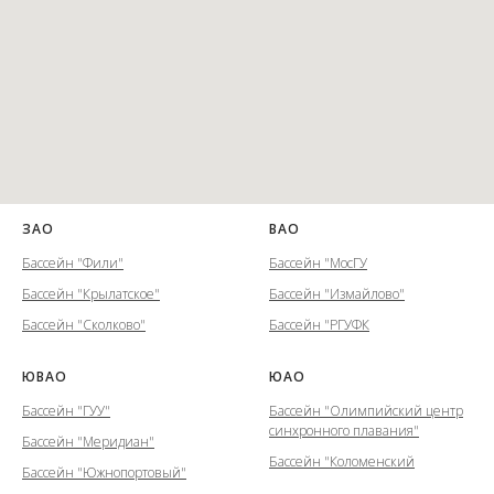
ЗАО
ВАО
Бассейн "Фили"
Бассейн "МосГУ
Бассейн "Крылатское"
Бассейн "Измайлово"
Бассейн "Сколково"
Бассейн "РГУФК
ЮВАО
ЮАО
Бассейн "ГУУ"
Бассейн "Олимпийский центр
синхронного плавания"
Бассейн "Меридиан"
Бассейн "Коломенский
Бассейн "Южнопортовый"