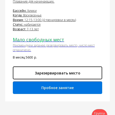
Плавание для начинающих.
Бассейн:
Химки
Когда:
Воскресенье
Время:
12:15-13:00 (4 тренировки в месяц)
Статус:
набирается
Возраст:
7-13 лет
Мало свободных мест
Рекомендуем заранее резервировать место, число мест
ограничено.
В месяц 5600
р.
Зарезервировать место
Пробное занятие
Группа